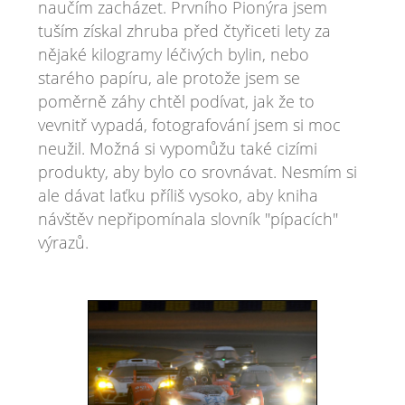
naučím zacházet. Prvního Pionýra jsem
tuším získal zhruba před čtyřiceti lety za
nějaké kilogramy léčivých bylin, nebo
starého papíru, ale protože jsem se
poměrně záhy chtěl podívat, jak že to
vevnitř vypadá, fotografování jsem si moc
neužil. Možná si vypomůžu také cizími
produkty, aby bylo co srovnávat. Nesmím si
ale dávat laťku příliš vysoko, aby kniha
návštěv nepřipomínala slovník "pípacích"
výrazů.